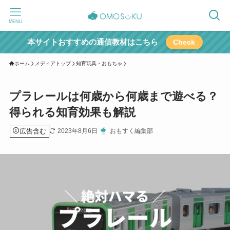
MENU
本サイトおすすめの通信教材はこちら
Check
ホーム
メディアトップ
知育玩具・おもちゃ
プラレールは何歳から何歳まで遊べる？
得られる知育効果も解説
広告含む
2023年8月6日
おもすく編集部