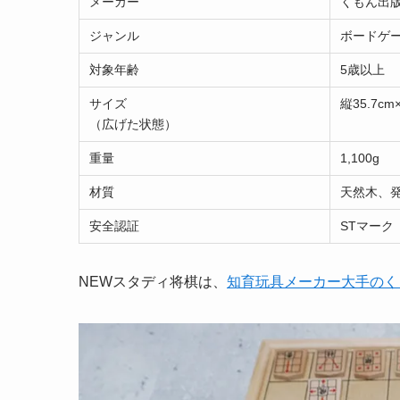
メーカー
くもん出
ジャンル
ボードゲ
対象年齢
5歳以上
サイズ
縦35.7cm
（広げた状態）
重量
1,100g
材質
天然木、
安全認証
STマーク
NEWスタディ将棋は、
知育玩具メーカー大手のく