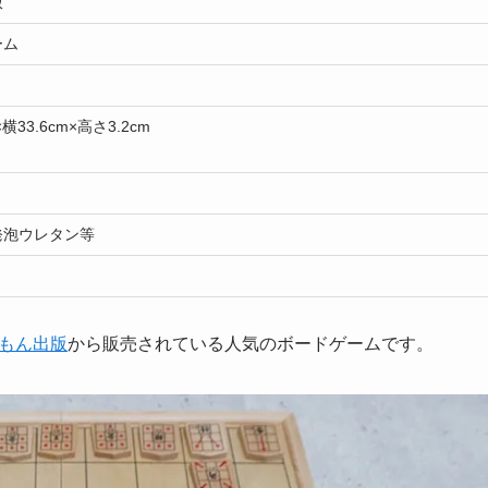
版
ーム
×横33.6cm×高さ3.2cm
発泡ウレタン等
もん出版
から販売されている人気のボードゲームです。