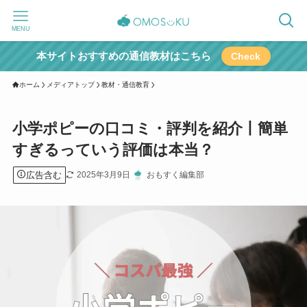
MENU
本サイトおすすめの通信教材はこちら
Check
ホーム
メディアトップ
教材・通信教育
小学ポピーの口コミ・評判を紹介丨簡単
すぎるっていう評価は本当？
広告含む
2025年3月9日
おもすく編集部