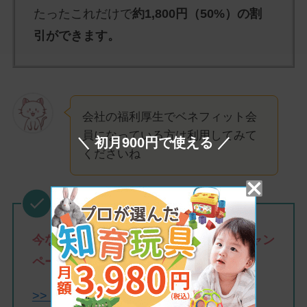
たったこれだけで
約1,800円（50%）の割
引ができます。
会社の福利厚生でベネフィット会
員になっている方は利用してみて
＼ 初月900円で使える ／
くださいね
今なら初月900円で利用できる！最強キャン
ペーン中！
>>トイサブ！の公式サイトはこちら