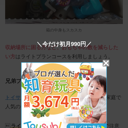
箱の中身もスカスカ
＼今だけ初月990円／
収納場所に困る方など、おもちゃの数を減らした
い方
はライトプランコースを利用しましょう。
兄弟プランが使えない
トイサブの兄弟プラン
はお子さんが2人いる家庭で
人気のサービスです。

ライトプランコースでは利用できない
ので注意