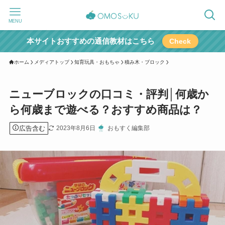
MENU
本サイトおすすめの通信教材はこちら
Check
ホーム
メディアトップ
知育玩具・おもちゃ
積み木・ブロック
ニューブロックの口コミ・評判│何歳か
ら何歳まで遊べる？おすすめ商品は？
広告含む
2023年8月6日
おもすく編集部