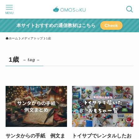
MENU
本サイトおすすめの通信教材はこちら
Check
ホーム
メディアトップ
1歳
1歳
– tag –
サンタからの手紙 例文ま
トイサブでレンタルしたお