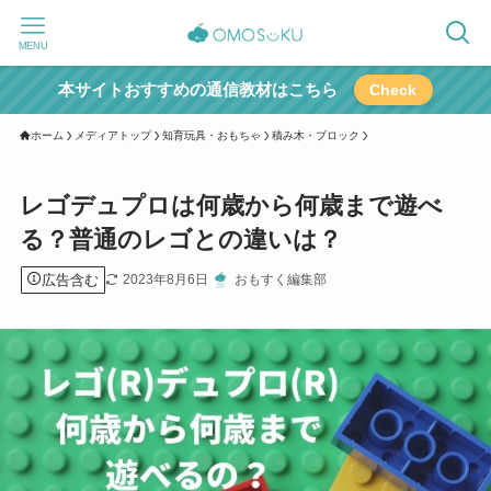
MENU
本サイトおすすめの通信教材はこちら
Check
ホーム
メディアトップ
知育玩具・おもちゃ
積み木・ブロック
レゴデュプロは何歳から何歳まで遊べ
る？普通のレゴとの違いは？
広告含む
2023年8月6日
おもすく編集部