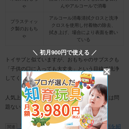
ゃ
んやアルコールで消毒
アルコール消毒清拭クロスと洗浄
プラスティッ
クロスを使用し付着物の除去、
ク製のおもち
拭き上げ、場合により表面を磨い
ゃ
ている
＼ 初月900円で使える ／
トイサブと似ていますが、おもちゃのサブスクも
「子供の口に入っても大丈夫」という目線で洗浄
してくれます。
人気上昇中のおもちゃのサブスク。衛生面には問
題ないでしょう。
「おもちゃのサブスク」の口コミ・評判を紹
関連