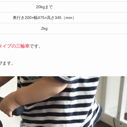
20kgまで
奥行き200×幅475×高さ345（mm）
2kg
タイプの三輪車
です。
びます。