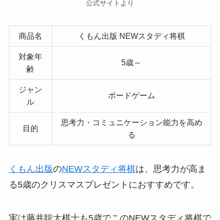
公式サイトより
商品名
くもん出版 NEWスタディ将棋
対象年
5歳～
齢
ジャン
ボードゲーム
ル
思考力・コミュニケーション能力を高め
目的
る
くもん出版
の
NEWスタディ将棋
は、思考力が高ま
る5歳のクリスマスプレゼントにおすすめです。
実は藤井聡太棋士も5歳でこのNEWスタディ将棋で