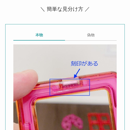
＼ 簡単な見分け方 ／
本物
偽物